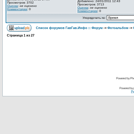
Добавлено: 24/01/2011 12:43
Просмотров: 3702
Просмотров: 3713
Оценка
:
не оценено
Оценка
:
не оценено
Комментарии
: 0
Комментарии
: 0
Упорядочить по:
Список форумов ГавГав.Инфо :: Форум
->
Фотоальбом
->
Страница
1
из
27
Powered by Pho
Powered by
Ру