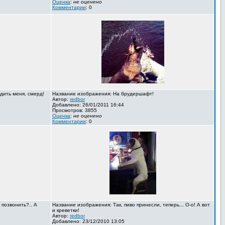
Оценка
:
не оценено
Комментарии
: 0
дить меня, смерд!
Название изображения: На брудершафт!
Автор:
redbor
Добавлено: 26/01/2011 16:44
Просмотров: 3855
Оценка
:
не оценено
Комментарии
: 0
 позвонить?.. А
Название изображения: Так, пиво принесли, теперь... О-о! А вот
и креветки!
Автор:
redbor
Добавлено: 23/12/2010 13:05