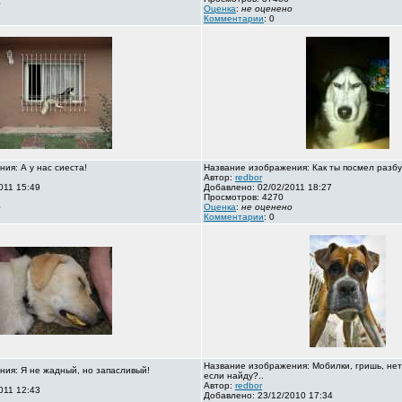
о
Оценка
:
не оценено
Комментарии
: 0
ия: А у нас сиеста!
Название изображения: Как ты посмел разбу
Автор:
redbor
011 15:49
Добавлено: 02/02/2011 18:27
Просмотров: 4270
о
Оценка
:
не оценено
Комментарии
: 0
Название изображения: Мобилки, гришь, нет
ия: Я не жадный, но запасливый!
если найду?..
Автор:
redbor
011 12:43
Добавлено: 23/12/2010 17:34