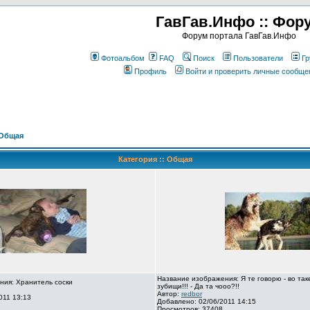
ГавГав.Инфо :: Фор
Форум портала ГавГав.Инфо
Фотоальбом
FAQ
Поиск
Пользователи
Гр
Профиль
Войти и проверить личные сообще
Общая
Категория :: Общая
Название изображения: Я те говорю - во так
ния: Хранитель соски
зубищи!!! - Да та чооо?!!
Автор:
redbor
011 13:13
Добавлено: 02/06/2011 14:15
Просмотров: 37408