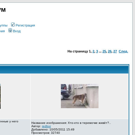
ум
уппы
Регистрация
ния
Вход
На страницу
1
,
2
,
3
...
25
,
26
,
27
След.
енные у него
Название изображения: Хто-хто в теремочке живёт?..
Автор:
redbor
Добавлено: 10/05/2011 15:49
Просмотров: 32740