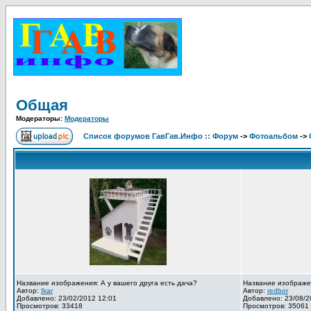
Общая
Модераторы:
Модераторы
Список форумов ГавГав.Инфо :: Форум
->
Фотоальбом
->
Название изображения: А у вашего друга есть дача?
Название изображе
Автор:
Ikar
Автор:
redbor
Добавлено: 23/02/2012 12:01
Добавлено: 23/08/2
Просмотров: 33418
Просмотров: 35061