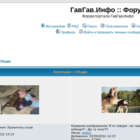
ГавГав.Инфо :: Фор
Форум портала ГавГав.Инфо
Фотоальбом
FAQ
Поиск
Пользователи
Гр
Профиль
Войти и проверить личные сообще
Общая
Категория :: Общая
Название изображения: Я те говорю - во так
ния: Хранитель соски
зубищи!!! - Да та чооо?!!
Автор:
redbor
011 13:13
Добавлено: 02/06/2011 14:15
Просмотров: 37308