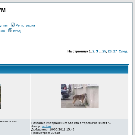
ум
уппы
Регистрация
ния
Вход
На страницу
1
,
2
,
3
...
25
,
26
,
27
След.
енные у него
Название изображения: Хто-хто в теремочке живёт?..
Автор:
redbor
Добавлено: 10/05/2011 15:49
Просмотров: 32640