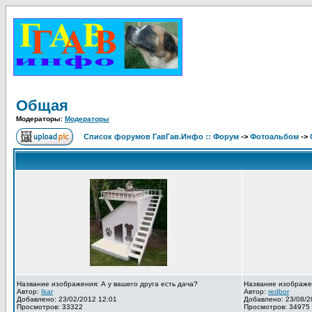
Общая
Модераторы:
Модераторы
Список форумов ГавГав.Инфо :: Форум
->
Фотоальбом
->
Название изображения: А у вашего друга есть дача?
Название изображе
Автор:
Ikar
Автор:
redbor
Добавлено: 23/02/2012 12:01
Добавлено: 23/08/2
Просмотров: 33322
Просмотров: 34975