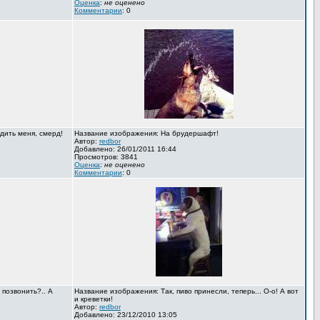
Оценка
:
не оценено
Комментарии
: 0
дить меня, смерд!
Название изображения: На брудершафт!
Автор:
redbor
Добавлено: 26/01/2011 16:44
Просмотров: 3841
Оценка
:
не оценено
Комментарии
: 0
 позвонить?.. А
Название изображения: Так, пиво принесли, теперь... О-о! А вот
и креветки!
Автор:
redbor
Добавлено: 23/12/2010 13:05