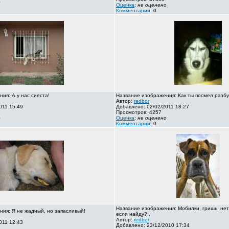
о
Оценка
:
не оценено
Комментарии
: 0
ия: А у нас сиеста!
Название изображения: Как ты посмел разбу
Автор:
redbor
011 15:49
Добавлено: 02/02/2011 18:27
Просмотров: 4257
о
Оценка
:
не оценено
Комментарии
: 0
Название изображения: Мобилки, гришь, нет
ия: Я не жадный, но запасливый!
если найду?..
Автор:
redbor
011 12:43
Добавлено: 23/12/2010 17:34