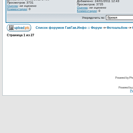
Добавлено: 24/01/2011 12:43
Просмотров: 3731
Просмотров: 3735
Оценка
:
не оценено
Оценка
:
не оценено
Комментарии
: 0
Комментарии
: 0
Упорядочить по:
Список форумов ГавГав.Инфо :: Форум
->
Фотоальбом
->
Страница
1
из
27
Powered by Pho
Powered by
Ру