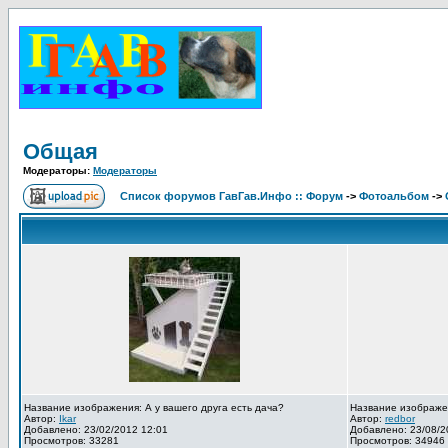
Общая
Модераторы:
Модераторы
Список форумов ГавГав.Инфо :: Форум
->
Фотоальбом
->
Название изображения: А у вашего друга есть дача?
Название изображе
Автор:
Ikar
Автор:
redbor
Добавлено: 23/02/2012 12:01
Добавлено: 23/08/2
Просмотров: 33281
Просмотров: 34946