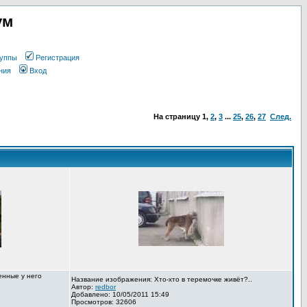
ум
уппы
Регистрация
ния
Вход
На страницу
1
,
2
,
3
...
25
,
26
,
27
След.
енные у него
Название изображения: Хто-хто в теремочке живёт?..
Автор:
redbor
Добавлено: 10/05/2011 15:49
Просмотров: 32606