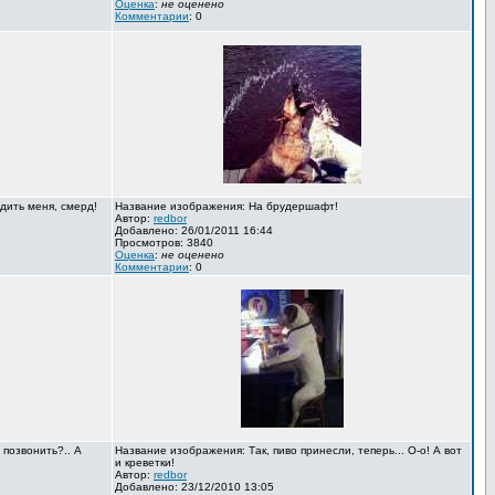
Оценка
:
не оценено
Комментарии
: 0
дить меня, смерд!
Название изображения: На брудершафт!
Автор:
redbor
Добавлено: 26/01/2011 16:44
Просмотров: 3840
Оценка
:
не оценено
Комментарии
: 0
 позвонить?.. А
Название изображения: Так, пиво принесли, теперь... О-о! А вот
и креветки!
Автор:
redbor
Добавлено: 23/12/2010 13:05