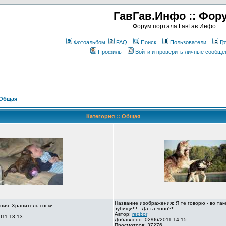
ГавГав.Инфо :: Фор
Форум портала ГавГав.Инфо
Фотоальбом
FAQ
Поиск
Пользователи
Гр
Профиль
Войти и проверить личные сообще
Общая
Категория :: Общая
Название изображения: Я те говорю - во так
ния: Хранитель соски
зубищи!!! - Да та чооо?!!
Автор:
redbor
011 13:13
Добавлено: 02/06/2011 14:15
Просмотров: 37276