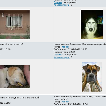
о
Оценка
:
не оценено
Комментарии
: 0
ия: А у нас сиеста!
Название изображения: Как ты посмел разбу
Автор:
redbor
011 15:49
Добавлено: 02/02/2011 18:27
Просмотров: 4252
о
Оценка
:
не оценено
Комментарии
: 0
Название изображения: Мобилки, гришь, нет
ия: Я не жадный, но запасливый!
если найду?..
Автор:
redbor
011 12:43
Добавлено: 23/12/2010 17:34