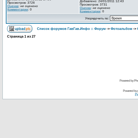
Добавлено: 24/01/2011 12:43
Просмотров: 3726
Просмотров: 3731
Оценка
:
не оценено
Оценка
:
не оценено
Комментарии
: 0
Комментарии
: 0
Упорядочить по:
Список форумов ГавГав.Инфо :: Форум
->
Фотоальбом
->
Страница
1
из
27
Powered by Pho
Powered by
Ру