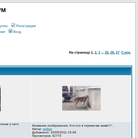
ум
уппы
Регистрация
ния
Вход
На страницу
1
,
2
,
3
...
25
,
26
,
27
След.
енные у него
Название изображения: Хто-хто в теремочке живёт?..
Автор:
redbor
Добавлено: 10/05/2011 15:49
Просмотров: 32773