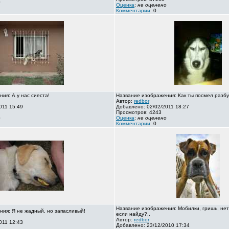
о
Оценка
:
не оценено
Комментарии
: 0
ия: А у нас сиеста!
Название изображения: Как ты посмел разбу
Автор:
redbor
011 15:49
Добавлено: 02/02/2011 18:27
Просмотров: 4243
о
Оценка
:
не оценено
Комментарии
: 0
Название изображения: Мобилки, гришь, нет
ия: Я не жадный, но запасливый!
если найду?..
Автор:
redbor
011 12:43
Добавлено: 23/12/2010 17:34