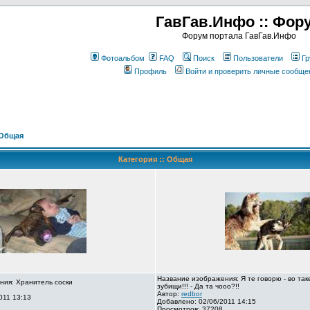
ГавГав.Инфо :: Фор
Форум портала ГавГав.Инфо
Фотоальбом
FAQ
Поиск
Пользователи
Гр
Профиль
Войти и проверить личные сообще
Общая
Категория :: Общая
Название изображения: Я те говорю - во так
ния: Хранитель соски
зубищи!!! - Да та чооо?!!
Автор:
redbor
011 13:13
Добавлено: 02/06/2011 14:15
Просмотров: 37208