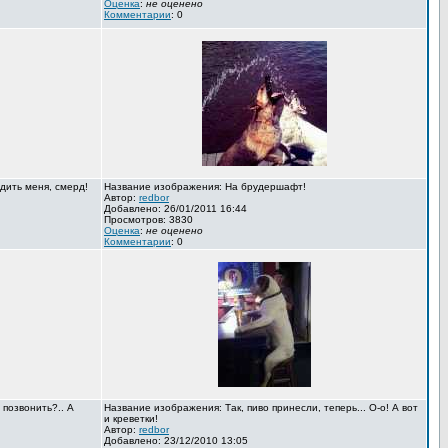
Оценка
:
не оценено
Комментарии
: 0
дить меня, смерд!
Название изображения: На брудершафт!
Автор:
redbor
Добавлено: 26/01/2011 16:44
Просмотров: 3830
Оценка
:
не оценено
Комментарии
: 0
 позвонить?.. А
Название изображения: Так, пиво принесли, теперь... О-о! А вот
и креветки!
Автор:
redbor
Добавлено: 23/12/2010 13:05