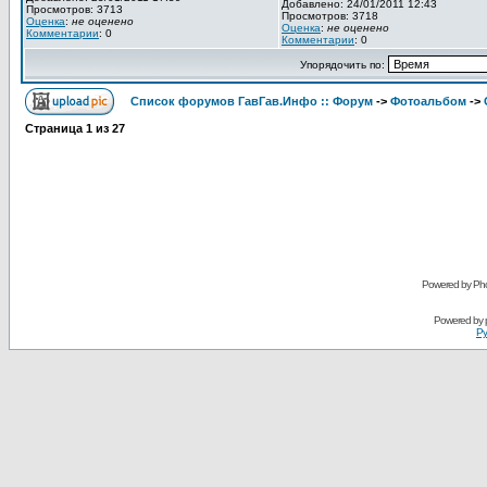
Добавлено: 24/01/2011 12:43
Просмотров: 3713
Просмотров: 3718
Оценка
:
не оценено
Оценка
:
не оценено
Комментарии
: 0
Комментарии
: 0
Упорядочить по:
Список форумов ГавГав.Инфо :: Форум
->
Фотоальбом
->
Страница
1
из
27
Powered by Pho
Powered by
Ру