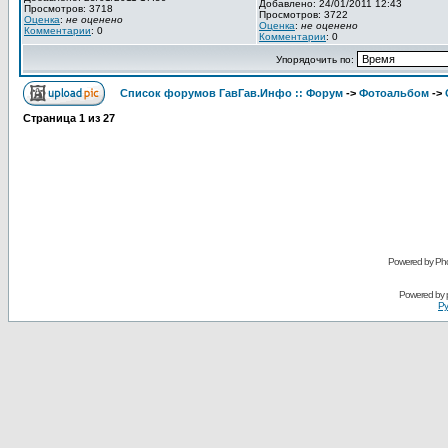
Добавлено: 24/01/2011 12:43
Просмотров: 3718
Просмотров: 3722
Оценка
:
не оценено
Оценка
:
не оценено
Комментарии
: 0
Комментарии
: 0
Упорядочить по:
Список форумов ГавГав.Инфо :: Форум
->
Фотоальбом
->
Страница
1
из
27
Powered by Pho
Powered by
Ру