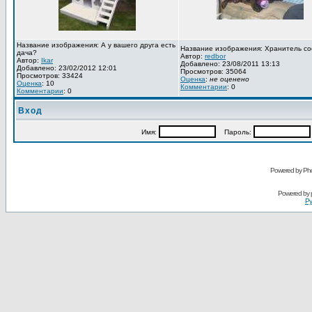
Название изображения: А у вашего друга есть
Название изображения: Хранитель со
дача?
Автор:
redbor
Автор:
Ikar
Добавлено: 23/08/2011 13:13
Добавлено: 23/02/2012 12:01
Просмотров: 35064
Просмотров: 33424
Оценка
:
не оценено
Оценка
: 10
Комментарии
: 0
Комментарии
: 0
Вход
Имя:
Пароль:
Powered by Pho
Powered by
Ру