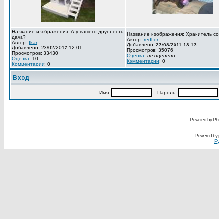
Название изображения: А у вашего друга есть
Название изображения: Хранитель со
дача?
Автор:
redbor
Автор:
Ikar
Добавлено: 23/08/2011 13:13
Добавлено: 23/02/2012 12:01
Просмотров: 35076
Просмотров: 33430
Оценка
:
не оценено
Оценка
: 10
Комментарии
: 0
Комментарии
: 0
Вход
Имя:
Пароль:
Powered by Pho
Powered by
Ру