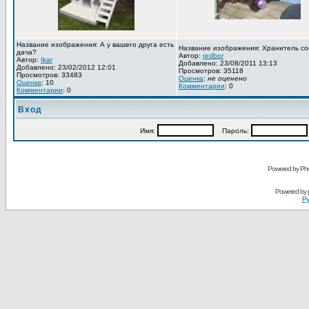
Название изображения: А у вашего друга есть
Название изображения: Хранитель со
дача?
Автор:
redbor
Автор:
Ikar
Добавлено: 23/08/2011 13:13
Добавлено: 23/02/2012 12:01
Просмотров: 35118
Просмотров: 33483
Оценка
:
не оценено
Оценка
: 10
Комментарии
: 0
Комментарии
: 0
Вход
Имя:
Пароль:
Powered by Pho
Powered by
Ру