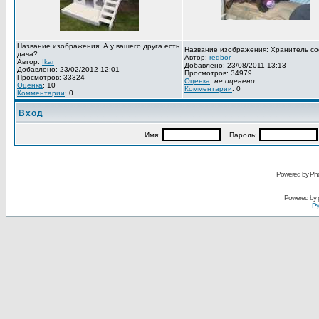
Название изображения: А у вашего друга есть
Название изображения: Хранитель со
дача?
Автор:
redbor
Автор:
Ikar
Добавлено: 23/08/2011 13:13
Добавлено: 23/02/2012 12:01
Просмотров: 34979
Просмотров: 33324
Оценка
:
не оценено
Оценка
: 10
Комментарии
: 0
Комментарии
: 0
Вход
Имя:
Пароль:
Powered by Pho
Powered by
Ру