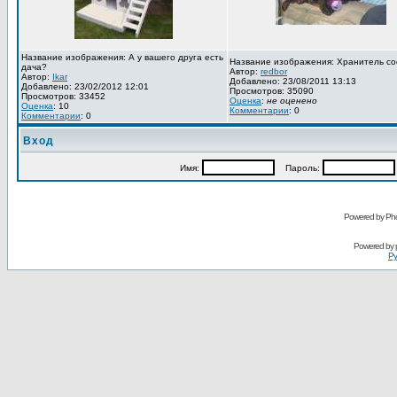
Название изображения: А у вашего друга есть
Название изображения: Хранитель со
дача?
Автор:
redbor
Автор:
Ikar
Добавлено: 23/08/2011 13:13
Добавлено: 23/02/2012 12:01
Просмотров: 35090
Просмотров: 33452
Оценка
:
не оценено
Оценка
: 10
Комментарии
: 0
Комментарии
: 0
Вход
Имя:
Пароль:
Powered by Pho
Powered by
Ру