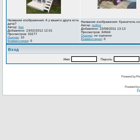
Название изображения: А у вашего друга есть
Название изображения: Хранитель со
дача?
Автор:
redbor
Автор:
Ikar
Добавлено: 23/08/2011 13:13
Добавлено: 23/02/2012 12:01
Просмотров: 34944
Просмотров: 33277
Оценка
:
не оценено
Оценка
: 10
Комментарии
: 0
Комментарии
: 0
Вход
Имя:
Пароль:
Powered by Pho
Powered by
Ру