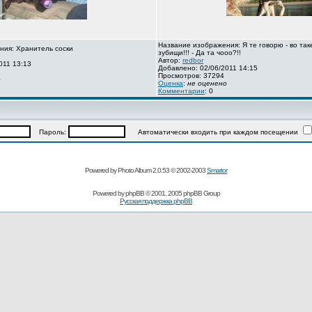
Название изображения: Я те говорю - во так
ния: Хранитель соски
зубищи!!! - Да та чооо?!!
Автор:
redbor
011 13:13
Добавлено: 02/06/2011 14:15
Просмотров: 37294
о
Оценка
:
не оценено
Комментарии
: 0
Пароль:
Автоматически входить при каждом посещении
Powered by Photo Album 2.0.53 © 2002-2003
Smartor
Powered by
phpBB
© 2001, 2005 phpBB Group
Русская поддержка phpBB