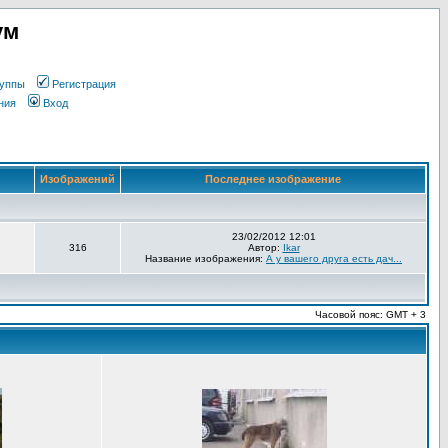
ум
уппы
Регистрация
ния
Вход
Изображений
Последнее изображение
23/02/2012 12:01
316
Автор:
Ikar
Название изображения:
А у вашего друга есть дач...
Часовой пояс: GMT + 3