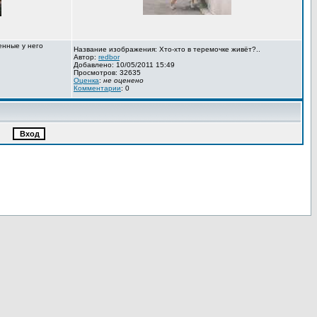
енные у него
Название изображения: Хто-хто в теремочке живёт?..
Автор:
redbor
Добавлено: 10/05/2011 15:49
Просмотров: 32635
Оценка
:
не оценено
Комментарии
: 0