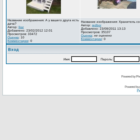
Название изображения: А у вашего друга есть
Название изображения: Хранитель со
дача?
Автор:
redbor
Автор:
Ikar
Добавлено: 23/08/2011 13:13
Добавлено: 23/02/2012 12:01
Просмотров: 35107
Просмотров: 33472
Оценка
:
не оценено
Оценка
: 10
Комментарии
: 0
Комментарии
: 0
Вход
Имя:
Пароль:
Powered by Pho
Powered by
Ру