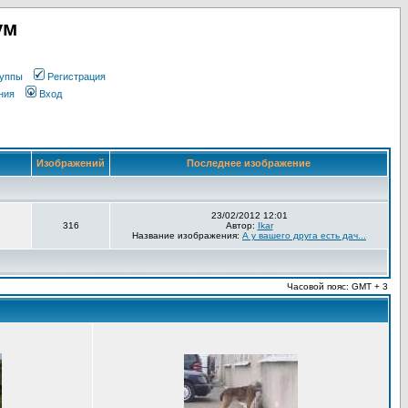
ум
уппы
Регистрация
ния
Вход
Изображений
Последнее изображение
23/02/2012 12:01
316
Автор:
Ikar
Название изображения:
А у вашего друга есть дач...
Часовой пояс: GMT + 3