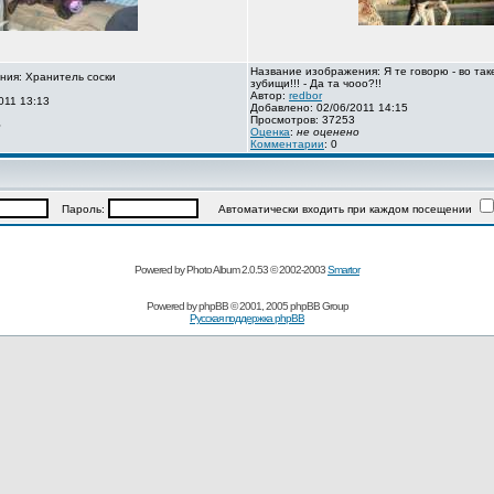
Название изображения: Я те говорю - во так
ния: Хранитель соски
зубищи!!! - Да та чооо?!!
Автор:
redbor
011 13:13
Добавлено: 02/06/2011 14:15
Просмотров: 37253
о
Оценка
:
не оценено
Комментарии
: 0
Пароль:
Автоматически входить при каждом посещении
Powered by Photo Album 2.0.53 © 2002-2003
Smartor
Powered by
phpBB
© 2001, 2005 phpBB Group
Русская поддержка phpBB