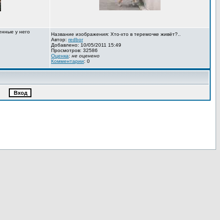
енные у него
Название изображения: Хто-хто в теремочке живёт?..
Автор:
redbor
Добавлено: 10/05/2011 15:49
Просмотров: 32586
Оценка
:
не оценено
Комментарии
: 0