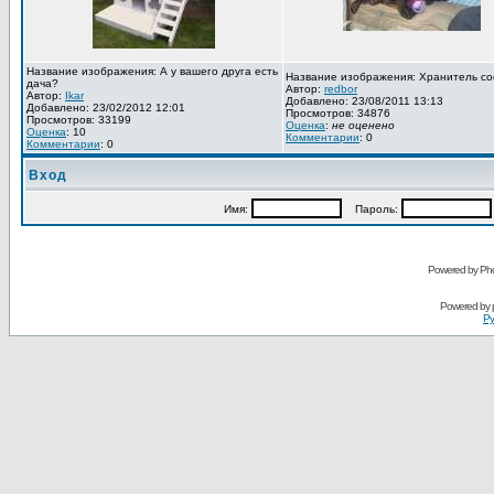
Название изображения: А у вашего друга есть
Название изображения: Хранитель со
дача?
Автор:
redbor
Автор:
Ikar
Добавлено: 23/08/2011 13:13
Добавлено: 23/02/2012 12:01
Просмотров: 34876
Просмотров: 33199
Оценка
:
не оценено
Оценка
: 10
Комментарии
: 0
Комментарии
: 0
Вход
Имя:
Пароль:
Powered by Pho
Powered by
Ру