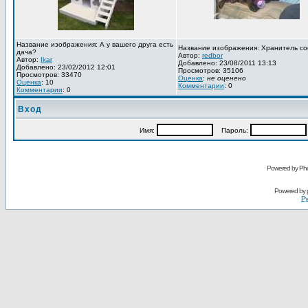
Название изображения: А у вашего друга есть
Название изображения: Хранитель со
дача?
Автор:
redbor
Автор:
Ikar
Добавлено: 23/08/2011 13:13
Добавлено: 23/02/2012 12:01
Просмотров: 35106
Просмотров: 33470
Оценка
:
не оценено
Оценка
: 10
Комментарии
: 0
Комментарии
: 0
Вход
Имя:
Пароль:
Powered by Pho
Powered by
Ру