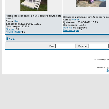
Название изображения: А у вашего друга есть
Название изображения: Хранитель со
дача?
Автор:
redbor
Автор:
Ikar
Добавлено: 23/08/2011 13:13
Добавлено: 23/02/2012 12:01
Просмотров: 34956
Просмотров: 33303
Оценка
:
не оценено
Оценка
: 10
Комментарии
: 0
Комментарии
: 0
Вход
Имя:
Пароль:
Powered by Pho
Powered by
Ру