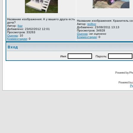
Название изображения: А у вашего друга есть
Название изображения: Хранитель со
дача?
Автор:
redbor
Автор:
Ikar
Добавлено: 23/08/2011 13:13
Добавлено: 23/02/2012 12:01
Просмотров: 34928
Просмотров: 33263
Оценка
:
не оценено
Оценка
: 10
Комментарии
: 0
Комментарии
: 0
Вход
Имя:
Пароль:
Powered by Pho
Powered by
Ру