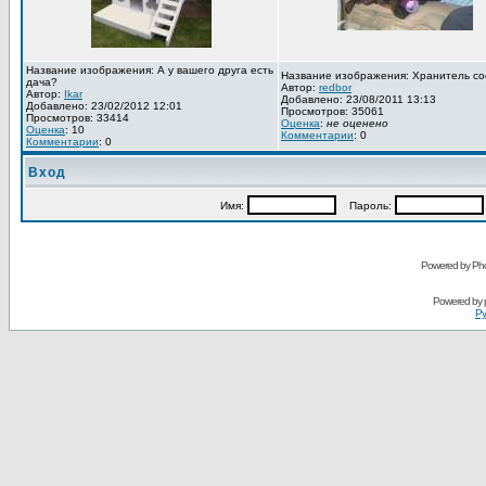
Название изображения: А у вашего друга есть
Название изображения: Хранитель со
дача?
Автор:
redbor
Автор:
Ikar
Добавлено: 23/08/2011 13:13
Добавлено: 23/02/2012 12:01
Просмотров: 35061
Просмотров: 33414
Оценка
:
не оценено
Оценка
: 10
Комментарии
: 0
Комментарии
: 0
Вход
Имя:
Пароль:
Powered by Pho
Powered by
Ру