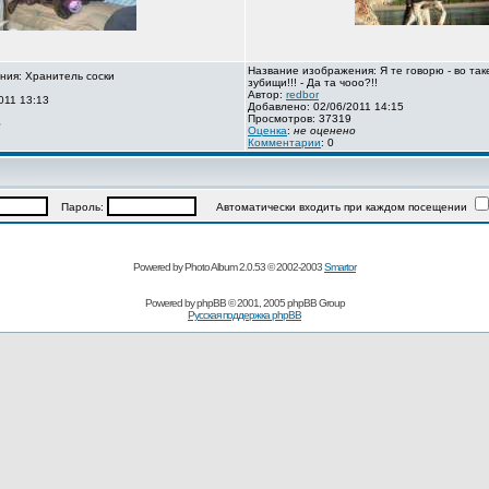
Название изображения: Я те говорю - во так
ния: Хранитель соски
зубищи!!! - Да та чооо?!!
Автор:
redbor
011 13:13
Добавлено: 02/06/2011 14:15
Просмотров: 37319
о
Оценка
:
не оценено
Комментарии
: 0
Пароль:
Автоматически входить при каждом посещении
Powered by Photo Album 2.0.53 © 2002-2003
Smartor
Powered by
phpBB
© 2001, 2005 phpBB Group
Русская поддержка phpBB