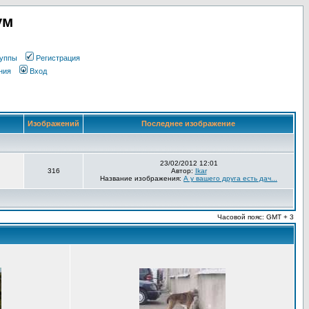
ум
уппы
Регистрация
ния
Вход
Изображений
Последнее изображение
23/02/2012 12:01
316
Автор:
Ikar
Название изображения:
А у вашего друга есть дач...
Часовой пояс: GMT + 3