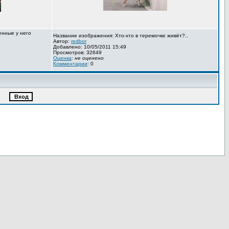
енные у него
Название изображения: Хто-хто в теремочке живёт?..
Автор:
redbor
Добавлено: 10/05/2011 15:49
Просмотров: 32649
Оценка
:
не оценено
Комментарии
: 0