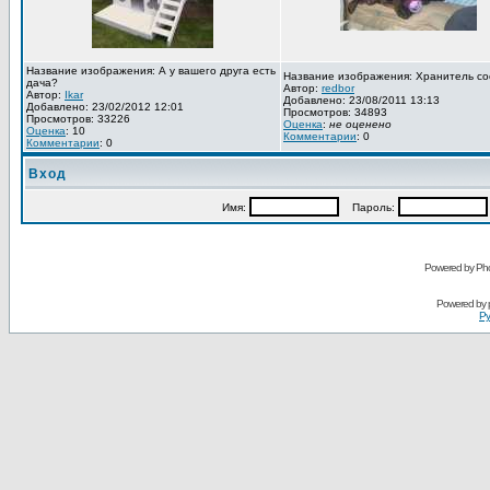
Название изображения: А у вашего друга есть
Название изображения: Хранитель со
дача?
Автор:
redbor
Автор:
Ikar
Добавлено: 23/08/2011 13:13
Добавлено: 23/02/2012 12:01
Просмотров: 34893
Просмотров: 33226
Оценка
:
не оценено
Оценка
: 10
Комментарии
: 0
Комментарии
: 0
Вход
Имя:
Пароль:
Powered by Pho
Powered by
Ру