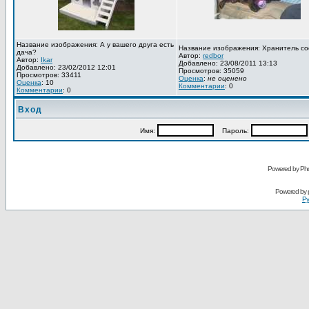
Название изображения: А у вашего друга есть
Название изображения: Хранитель со
дача?
Автор:
redbor
Автор:
Ikar
Добавлено: 23/08/2011 13:13
Добавлено: 23/02/2012 12:01
Просмотров: 35059
Просмотров: 33411
Оценка
:
не оценено
Оценка
: 10
Комментарии
: 0
Комментарии
: 0
Вход
Имя:
Пароль:
Powered by Pho
Powered by
Ру