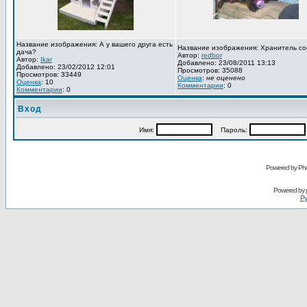
Название изображения: А у вашего друга есть
Название изображения: Хранитель со
дача?
Автор:
redbor
Автор:
Ikar
Добавлено: 23/08/2011 13:13
Добавлено: 23/02/2012 12:01
Просмотров: 35088
Просмотров: 33449
Оценка
:
не оценено
Оценка
: 10
Комментарии
: 0
Комментарии
: 0
Вход
Имя:
Пароль:
Powered by Pho
Powered by
Ру