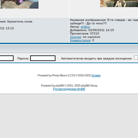
Название изображения: Я те говорю - во так
ния: Хранитель соски
зубищи!!! - Да та чооо?!!
Автор:
redbor
011 13:13
Добавлено: 02/06/2011 14:15
Просмотров: 37210
о
Оценка
:
не оценено
Комментарии
: 0
Пароль:
Автоматически входить при каждом посещении
Powered by Photo Album 2.0.53 © 2002-2003
Smartor
Powered by
phpBB
© 2001, 2005 phpBB Group
Русская поддержка phpBB