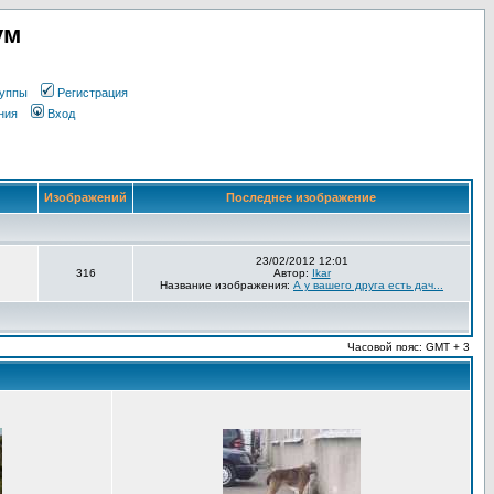
ум
уппы
Регистрация
ния
Вход
Изображений
Последнее изображение
23/02/2012 12:01
316
Автор:
Ikar
Название изображения:
А у вашего друга есть дач...
Часовой пояс: GMT + 3