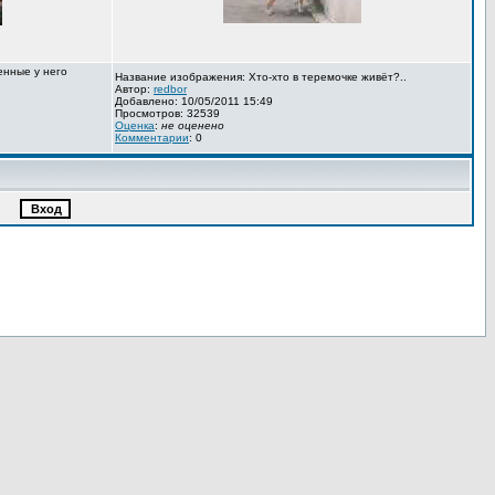
енные у него
Название изображения: Хто-хто в теремочке живёт?..
Автор:
redbor
Добавлено: 10/05/2011 15:49
Просмотров: 32539
Оценка
:
не оценено
Комментарии
: 0