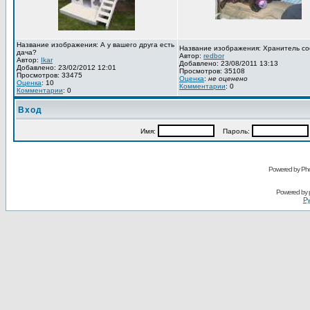
Название изображения: А у вашего друга есть
Название изображения: Хранитель со
дача?
Автор:
redbor
Автор:
Ikar
Добавлено: 23/08/2011 13:13
Добавлено: 23/02/2012 12:01
Просмотров: 35108
Просмотров: 33475
Оценка
:
не оценено
Оценка
: 10
Комментарии
: 0
Комментарии
: 0
Вход
Имя:
Пароль:
Powered by Pho
Powered by
Ру