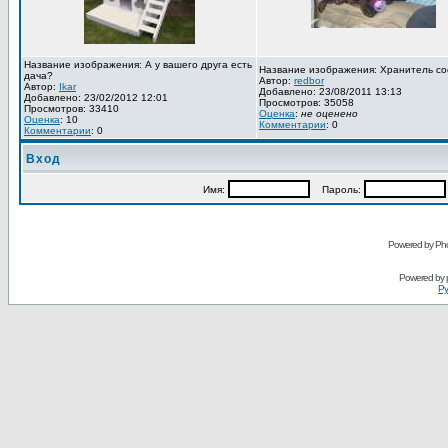
Название изображения: А у вашего друга есть
Название изображения: Хранитель со
дача?
Автор:
redbor
Автор:
Ikar
Добавлено: 23/08/2011 13:13
Добавлено: 23/02/2012 12:01
Просмотров: 35058
Просмотров: 33410
Оценка
:
не оценено
Оценка
: 10
Комментарии
: 0
Комментарии
: 0
Вход
Имя:
Пароль:
Powered by Pho
Powered by
Ру