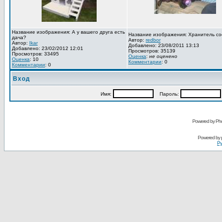
Название изображения: А у вашего друга есть
Название изображения: Хранитель со
дача?
Автор:
redbor
Автор:
Ikar
Добавлено: 23/08/2011 13:13
Добавлено: 23/02/2012 12:01
Просмотров: 35139
Просмотров: 33495
Оценка
:
не оценено
Оценка
: 10
Комментарии
: 0
Комментарии
: 0
Вход
Имя:
Пароль:
Powered by Pho
Powered by
Ру