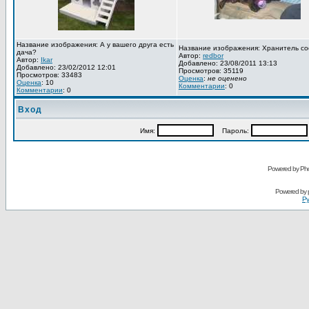
Название изображения: А у вашего друга есть
Название изображения: Хранитель со
дача?
Автор:
redbor
Автор:
Ikar
Добавлено: 23/08/2011 13:13
Добавлено: 23/02/2012 12:01
Просмотров: 35119
Просмотров: 33483
Оценка
:
не оценено
Оценка
: 10
Комментарии
: 0
Комментарии
: 0
Вход
Имя:
Пароль:
Powered by Pho
Powered by
Ру