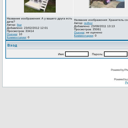
Название изображения: А у вашего друга есть
Название изображения: Хранитель со
дача?
Автор:
redbor
Автор:
Ikar
Добавлено: 23/08/2011 13:13
Добавлено: 23/02/2012 12:01
Просмотров: 35061
Просмотров: 33414
Оценка
:
не оценено
Оценка
: 10
Комментарии
: 0
Комментарии
: 0
Вход
Имя:
Пароль:
Powered by Pho
Powered by
Ру