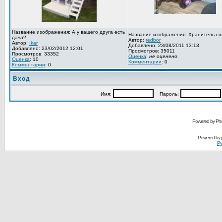
Название изображения: А у вашего друга есть
Название изображения: Хранитель со
дача?
Автор:
redbor
Автор:
Ikar
Добавлено: 23/08/2011 13:13
Добавлено: 23/02/2012 12:01
Просмотров: 35011
Просмотров: 33352
Оценка
:
не оценено
Оценка
: 10
Комментарии
: 0
Комментарии
: 0
Вход
Имя:
Пароль:
Powered by Pho
Powered by
Ру