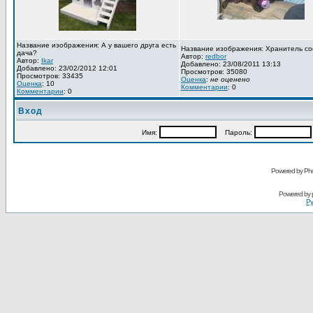
Название изображения: А у вашего друга есть
Название изображения: Хранитель со
дача?
Автор:
redbor
Автор:
Ikar
Добавлено: 23/08/2011 13:13
Добавлено: 23/02/2012 12:01
Просмотров: 35080
Просмотров: 33435
Оценка
:
не оценено
Оценка
: 10
Комментарии
: 0
Комментарии
: 0
Вход
Имя:
Пароль:
Powered by Pho
Powered by
Ру