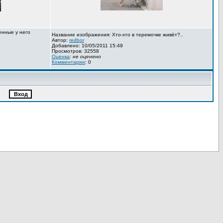
енные у него
Название изображения: Хто-хто в теремочке живёт?..
Автор:
redbor
Добавлено: 10/05/2011 15:49
Просмотров: 32558
Оценка
:
не оценено
Комментарии
: 0