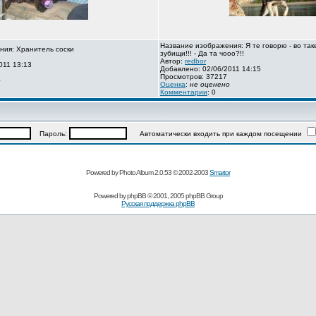
Название изображения: Я те говорю - во так
ния: Хранитель соски
зубищи!!! - Да та чооо?!!
Автор:
redbor
011 13:13
Добавлено: 02/06/2011 14:15
Просмотров: 37217
о
Оценка
:
не оценено
Комментарии
: 0
Пароль:
Автоматически входить при каждом посещении
Powered by Photo Album 2.0.53 © 2002-2003
Smartor
Powered by
phpBB
© 2001, 2005 phpBB Group
Русская поддержка phpBB