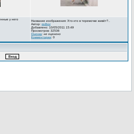
енные у него
Название изображения: Хто-хто в теремочке живёт?..
Автор:
redbor
Добавлено: 10/05/2011 15:49
Просмотров: 32536
Оценка
:
не оценено
Комментарии
: 0