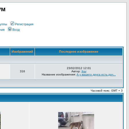
ум
уппы
Регистрация
ния
Вход
Изображений
Последнее изображение
23/02/2012 12:01
316
Автор:
Ikar
Название изображения:
А у вашего друга есть дач...
Часовой пояс: GMT + 3