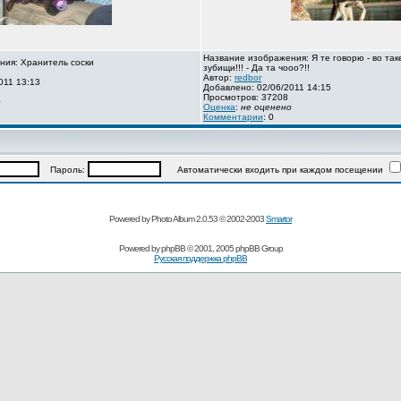
Название изображения: Я те говорю - во так
ния: Хранитель соски
зубищи!!! - Да та чооо?!!
Автор:
redbor
011 13:13
Добавлено: 02/06/2011 14:15
Просмотров: 37208
о
Оценка
:
не оценено
Комментарии
: 0
Пароль:
Автоматически входить при каждом посещении
Powered by Photo Album 2.0.53 © 2002-2003
Smartor
Powered by
phpBB
© 2001, 2005 phpBB Group
Русская поддержка phpBB