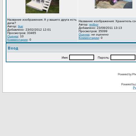
Название изображения: А у вашего друга есть
Название изображения: Хранитель со
дача?
Автор:
redbor
Автор:
Ikar
Добавлено: 23/08/2011 13:13
Добавлено: 23/02/2012 12:01
Просмотров: 35099
Просмотров: 33465
Оценка
:
не оценено
Оценка
: 10
Комментарии
: 0
Комментарии
: 0
Вход
Имя:
Пароль:
Powered by Pho
Powered by
Ру