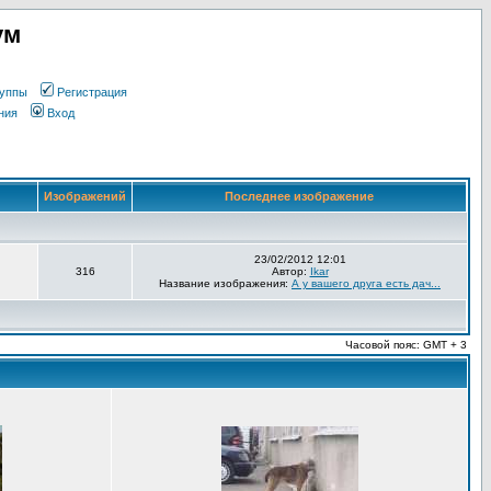
ум
уппы
Регистрация
ния
Вход
Изображений
Последнее изображение
23/02/2012 12:01
316
Автор:
Ikar
Название изображения:
А у вашего друга есть дач...
Часовой пояс: GMT + 3