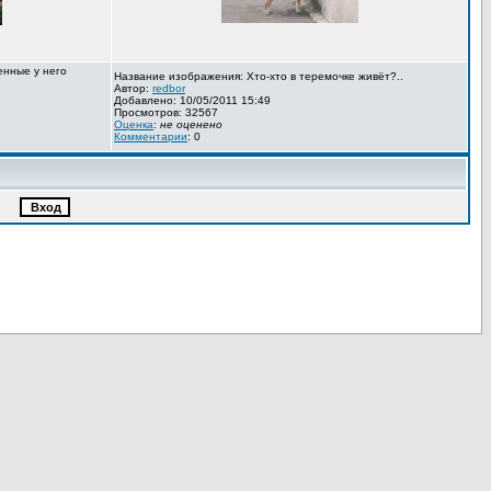
енные у него
Название изображения: Хто-хто в теремочке живёт?..
Автор:
redbor
Добавлено: 10/05/2011 15:49
Просмотров: 32567
Оценка
:
не оценено
Комментарии
: 0