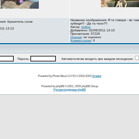
Название изображения: Я те говорю - во так
ния: Хранитель соски
зубищи!!! - Да та чооо?!!
Автор:
redbor
011 13:13
Добавлено: 02/06/2011 14:15
Просмотров: 37229
о
Оценка
:
не оценено
Комментарии
: 0
Пароль:
Автоматически входить при каждом посещении
Powered by Photo Album 2.0.53 © 2002-2003
Smartor
Powered by
phpBB
© 2001, 2005 phpBB Group
Русская поддержка phpBB