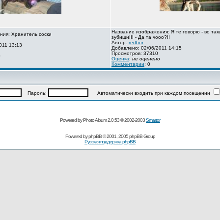
Название изображения: Я те говорю - во так
ния: Хранитель соски
зубищи!!! - Да та чооо?!!
Автор:
redbor
011 13:13
Добавлено: 02/06/2011 14:15
Просмотров: 37310
о
Оценка
:
не оценено
Комментарии
: 0
Пароль:
Автоматически входить при каждом посещении
Powered by Photo Album 2.0.53 © 2002-2003
Smartor
Powered by
phpBB
© 2001, 2005 phpBB Group
Русская поддержка phpBB