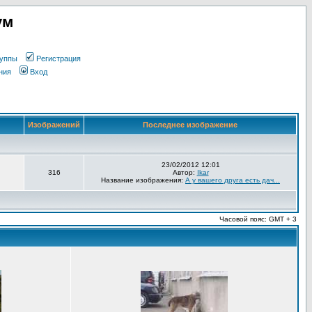
ум
уппы
Регистрация
ния
Вход
Изображений
Последнее изображение
23/02/2012 12:01
316
Автор:
Ikar
Название изображения:
А у вашего друга есть дач...
Часовой пояс: GMT + 3