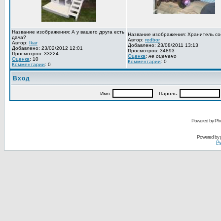
Название изображения: А у вашего друга есть
Название изображения: Хранитель со
дача?
Автор:
redbor
Автор:
Ikar
Добавлено: 23/08/2011 13:13
Добавлено: 23/02/2012 12:01
Просмотров: 34893
Просмотров: 33224
Оценка
:
не оценено
Оценка
: 10
Комментарии
: 0
Комментарии
: 0
Вход
Имя:
Пароль:
Powered by Pho
Powered by
Ру