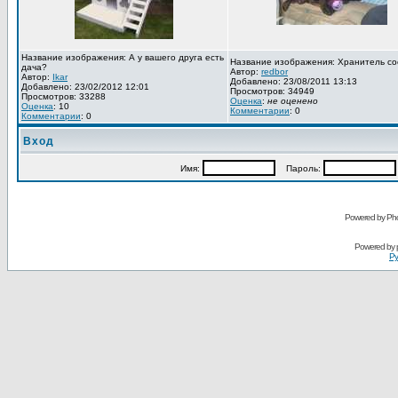
Название изображения: А у вашего друга есть
Название изображения: Хранитель со
дача?
Автор:
redbor
Автор:
Ikar
Добавлено: 23/08/2011 13:13
Добавлено: 23/02/2012 12:01
Просмотров: 34949
Просмотров: 33288
Оценка
:
не оценено
Оценка
: 10
Комментарии
: 0
Комментарии
: 0
Вход
Имя:
Пароль:
Powered by Pho
Powered by
Ру