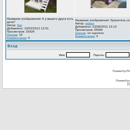
Название изображения: А у вашего друга есть
Название изображения: Хранитель со
дача?
Автор:
redbor
Автор:
Ikar
Добавлено: 23/08/2011 13:13
Добавлено: 23/02/2012 12:01
Просмотров: 35066
Просмотров: 33426
Оценка
:
не оценено
Оценка
: 10
Комментарии
: 0
Комментарии
: 0
Вход
Имя:
Пароль:
Powered by Pho
Powered by
Ру