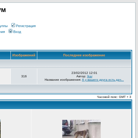
ум
уппы
Регистрация
ния
Вход
Изображений
Последнее изображение
23/02/2012 12:01
316
Автор:
Ikar
Название изображения:
А у вашего друга есть дач...
Часовой пояс: GMT + 3