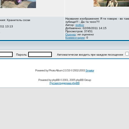
Название изображения: Я те говорю - во так
ния: Хранитель соски
зубищи!!! - Да та чооо?!!
Автор:
redbor
011 13:13
Добавлено: 02/06/2011 14:15
Просмотров: 37451
о
Оценка
:
не оценено
Комментарии
: 0
Пароль:
Автоматически входить при каждом посещении
Powered by Photo Album 2.0.53 © 2002-2003
Smartor
Powered by
phpBB
© 2001, 2005 phpBB Group
Русская поддержка phpBB