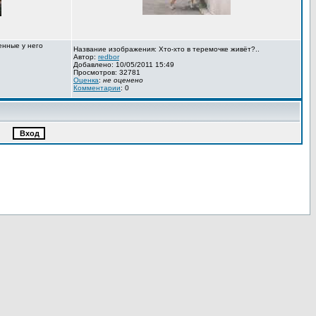
енные у него
Название изображения: Хто-хто в теремочке живёт?..
Автор:
redbor
Добавлено: 10/05/2011 15:49
Просмотров: 32781
Оценка
:
не оценено
Комментарии
: 0