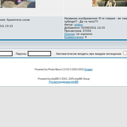
Название изображения: Я те говорю - во так
ния: Хранитель соски
зубищи!!! - Да та чооо?!!
Автор:
redbor
011 13:13
Добавлено: 02/06/2011 14:15
Просмотров: 37252
о
Оценка
:
не оценено
Комментарии
: 0
Пароль:
Автоматически входить при каждом посещении
Powered by Photo Album 2.0.53 © 2002-2003
Smartor
Powered by
phpBB
© 2001, 2005 phpBB Group
Русская поддержка phpBB