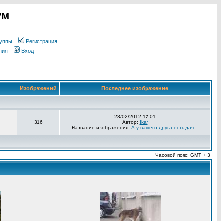
ум
уппы
Регистрация
ния
Вход
Изображений
Последнее изображение
23/02/2012 12:01
316
Автор:
Ikar
Название изображения:
А у вашего друга есть дач...
Часовой пояс: GMT + 3