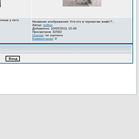
енные у него
Название изображения: Хто-хто в теремочке живёт?..
Автор:
redbor
Добавлено: 10/05/2011 15:49
Просмотров: 32583
Оценка
:
не оценено
Комментарии
: 0