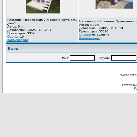
Название изображения: А у вашего друга есть
Название изображения: Хранитель со
дача?
Автор:
redbor
Автор:
Ikar
Добавлено: 23/08/2011 13:13
Добавлено: 23/02/2012 12:01
Просмотров: 35030
Просмотров: 33370
Оценка
:
не оценено
Оценка
: 10
Комментарии
: 0
Комментарии
: 0
Вход
Имя:
Пароль:
Powered by Pho
Powered by
Ру