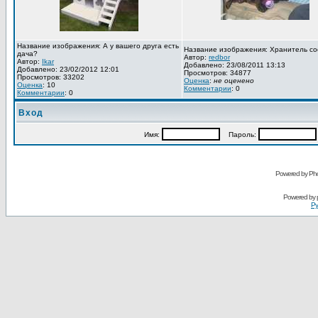
Название изображения: А у вашего друга есть
Название изображения: Хранитель со
дача?
Автор:
redbor
Автор:
Ikar
Добавлено: 23/08/2011 13:13
Добавлено: 23/02/2012 12:01
Просмотров: 34877
Просмотров: 33202
Оценка
:
не оценено
Оценка
: 10
Комментарии
: 0
Комментарии
: 0
Вход
Имя:
Пароль:
Powered by Pho
Powered by
Ру