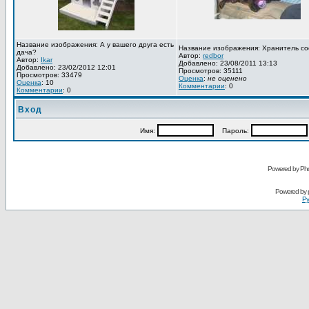
Название изображения: А у вашего друга есть
Название изображения: Хранитель со
дача?
Автор:
redbor
Автор:
Ikar
Добавлено: 23/08/2011 13:13
Добавлено: 23/02/2012 12:01
Просмотров: 35111
Просмотров: 33479
Оценка
:
не оценено
Оценка
: 10
Комментарии
: 0
Комментарии
: 0
Вход
Имя:
Пароль:
Powered by Pho
Powered by
Ру