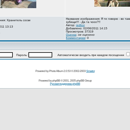
Название изображения: Я те говорю - во так
ния: Хранитель соски
зубищи!!! - Да та чооо?!!
Автор:
redbor
011 13:13
Добавлено: 02/06/2011 14:15
Просмотров: 37319
о
Оценка
:
не оценено
Комментарии
: 0
Пароль:
Автоматически входить при каждом посещении
Powered by Photo Album 2.0.53 © 2002-2003
Smartor
Powered by
phpBB
© 2001, 2005 phpBB Group
Русская поддержка phpBB