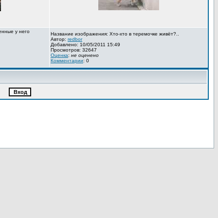
енные у него
Название изображения: Хто-хто в теремочке живёт?..
Автор:
redbor
Добавлено: 10/05/2011 15:49
Просмотров: 32647
Оценка
:
не оценено
Комментарии
: 0